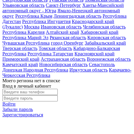
Ульяновская область
Санкт-Петербург
Ханты-Мансийский
автономный округ - Югра
Ямало-Ненецкий автономный
округ
Республика Крым
Ленинградская область
Республика
Дагестан
Республика Ингушетия
Краснодарский край
(Дукалис)
Москва
Ивановская область
Челябинская область
Республика Карелия
Алтайский край
Хабаровский край
Республика Марий Эл
Рязанская область
Кировская область
Чувашская Республика
город Оренбург
Забайкальский край
Тверская область
Томская область
Кабардино-Балкарская
Республика
Республика Татарстан
Красноярский край
Приморский край
Астраханская область
Воронежская область
Камчатский край
Новосибирская область
Севастополь
Донецкая Народная Республика
Иркутская область
Карачаево-
Черкесская Республика
Моего региона нет в списке
Вход в личный кабинет
Войти
Забыли пароль
Зарегистрироваться