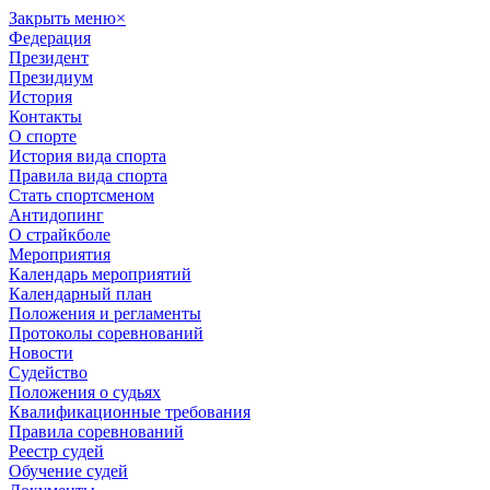
Закрыть меню
×
Федерация
Президент
Президиум
История
Контакты
О спорте
История вида спорта
Правила вида спорта
Стать спортсменом
Антидопинг
О страйкболе
Мероприятия
Календарь мероприятий
Календарный план
Положения и регламенты
Протоколы соревнований
Новости
Судейство
Положения о судьях
Квалификационные требования
Правила соревнований
Реестр судей
Обучение судей