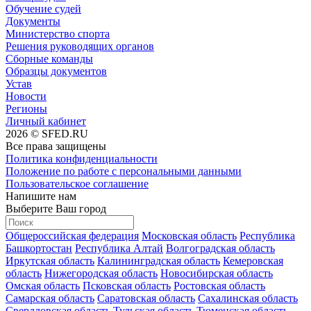
Обучение судей
Документы
Министерство спорта
Решения руководящих органов
Сборные команды
Образцы документов
Устав
Новости
Регионы
Личный кабинет
2026 © SFED.RU
Все права защищены
Политика конфиденциальности
Положение по работе с персональными данными
Пользовательское соглашение
Напишите нам
Выберите Ваш город
Общероссийская федерация
Московская область
Республика
Башкортостан
Республика Алтай
Волгоградская область
Иркутская область
Калининградская область
Кемеровская
область
Нижегородская область
Новосибирская область
Омская область
Псковская область
Ростовская область
Самарская область
Саратовская область
Сахалинская область
Свердловская область
Тульская область
Тюменская область